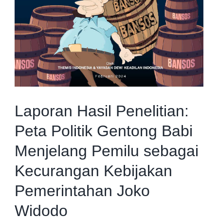
Strategic Advisory
About Us
Capacity Building
Contact
Laporan Hasil Penelitian:
Peta Politik Gentong Babi
Menjelang Pemilu sebagai
Kecurangan Kebijakan
Pemerintahan Joko
Widodo