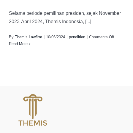
Selama periode pemilihan presiden, sejak November
2023-April 2024, Themis Indonesia, [...]
on
By
Themis Lawfirm
|
10/06/2024
|
penelitian
|
Comments Off
Laporan
Read More
Hasil
Penelitian:
Peta
Politik
Gentong
Babi
Menjelang
Pemilu
sebagai
Kecuranga
Kebijakan
Pemerinta
Joko