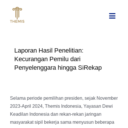
Skip
to
Toggl
content
Navig
Home
Laporan Hasil Penelitian:
News & Insights
Kecurangan Pemilu dari
Penyelenggara hingga SiRekap
News
Expertise
Insights
Legal
Publications
Selama periode pemilihan presiden, sejak November
2023-April 2024, Themis Indonesia, Yayasan Dewi
Political
Team
Keadilan Indonesia dan rekan-rekan jaringan
masyarakat sipil bekerja sama menyusun beberapa